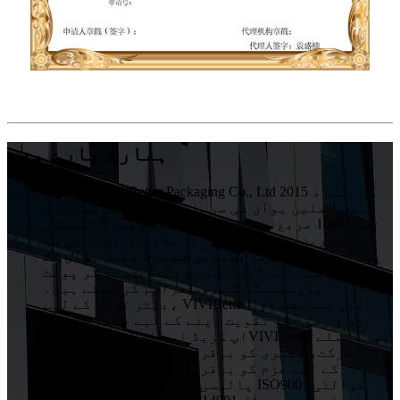
ہمارے بارے میں
HuiZhou VIVIBetter Packaging Co., Ltd کی بنیاد 2015
میں 1 ملین یوآن کی سرمایہ کاری سے رکھی گئی
تھی۔1000 مربع میٹر والی فیکٹری میں 5 تکنیکی
ماہرین سمیت 50 سے زائد ملازمین ہیں، جن کی
پیداوار کی سالانہ مجموعی قیمت 5 ملین یوآن تک
پہنچ گئی۔ہم ڈیزائن، پرنٹنگ سے لے کر پوسٹ
پروسیسنگ تک سروس فراہم کر سکتے ہیں۔
بہتر ترقی کے لیے، VIVIBetter اپنی مسابقت اور
اثر و رسوخ کو تقویت دینے کے لیے جامع طور پر
اپ گریڈ اور اصلاحات کرے گا۔VIVIBetter پورے عملے
کی شرکت، بہتری کو برقرار رکھنے اور ہر گاہک
کے لیے عزم کو برقرار رکھنے کی معیار کی
پالیسی پر اصرار کرتا ہے۔ہم ISO9001 کوالٹی