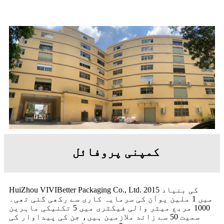
کمپنی پروفائل
HuiZhou VIVIBetter Packaging Co., Ltd. کی بنیاد 2015
میں 1 ملین یوآن کی سرمایہ کاری سے رکھی گئی تھی۔
1000 مربع میٹر والی فیکٹری میں 5 تکنیکی ماہرین
سمیت 50 سے زائد ملازمین ہیں، جن کی پیداوار کی