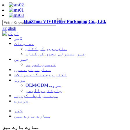
HuiZhou VIVIBetter Packaging Co., Ltd.
English
گھر
مصنوعات
عام بچوں کی کتاب
غیر معمولی بچوں کی کتاب
خبریں
دوسری خبریں
ہمارے بارے میں
اکثر پوچھے گئے سوالات
سروس
OEM/ODM سروس
وارنٹی پالیسی
ہم سے رابطہ کریں۔
دوسرے
گھر
ہمارے بارے میں
ہمارے بارے میں