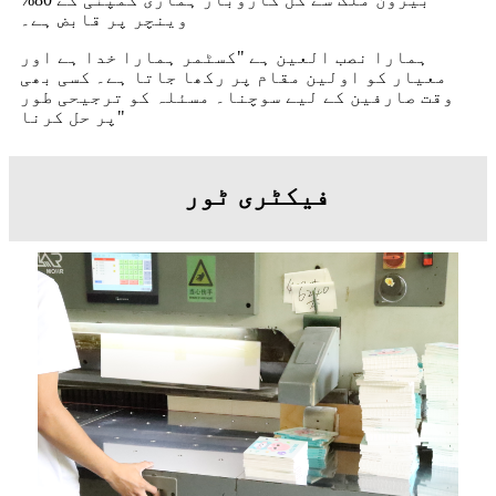
وینچر پر قابض ہے۔
ہمارا نصب العین ہے "کسٹمر ہمارا خدا ہے اور
معیار کو اولین مقام پر رکھا جاتا ہے۔ کسی بھی
وقت صارفین کے لیے سوچنا۔ مسئلہ کو ترجیحی طور
پر حل کرنا"
فیکٹری ٹور