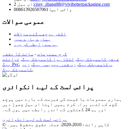
cissy_zhang88@vivibetterpackaging.com
ای میل 2:
واٹس ایپ: 008613926507061
عمومی سوالات
اکثر پوچھے گئے سوالات
ہمارے بارے میں
ہم سے رابطہ کریں۔
گرم مصنوعات
-
سائٹ کا نقشہ
فیشن کاسمیٹک بیگ
,
لٹکا ہوا کاسمیٹک بیگ
,
ٹوائلٹ
پ کاسمیٹک بیگ
,
زپ شدہ پیویسی بیگ
,
زپر
,
بیگ Pvc
,
کاسمیٹک بیگ
پرائس لسٹ کے لیے انکوائری
ہماری مصنوعات یا قیمت کی فہرست کے بارے میں پوچھ
گچھ کے لئے، براہ کرم ہمیں اپنا ای میل چھوڑ دیں
اور ہم 24 گھنٹوں کے اندر رابطے میں ہوں گے۔
پرائس لسٹ کے لیے انکوائری
© کاپی رائٹ - 2010-2020: جملہ حقوق محفوظ ہیں۔