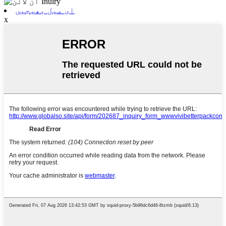
ای میل بھیجیں
x