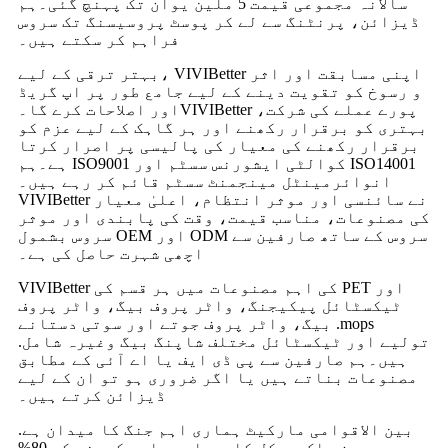
سالانہ مجموعی قیمت 5 ملین یوآن تک پہنچ گئی۔ہم
ڈیزائن، پرنٹنگ سے لے کر پوسٹ پروسیسنگ تک سروس
فراہم کر سکتے ہیں۔
بہتر ترقی کے لیے، VIVIBetter اپنی مسابقت اور اثر
و رسوخ کو تقویت دینے کے لیے جامع طور پر اپ گریڈ
اور اصلاحات کرے گا۔VIVIBetter پورے عملے کی شرکت،
بہتری کو برقرار رکھنے اور ہر گاہک کے لیے عزم کو
برقرار رکھنے کی معیار کی پالیسی پر اصرار کرتا
ہے۔ہم ISO9001 کوالٹی ایشورنس سسٹم اور ISO14001
انوائرمینٹل مینجمنٹ سسٹم قائم کر رہے ہیں۔
VIVIBetter نے سائنسی اور موثر انتظام، اعلیٰ معیار
کی مصنوعات، مناسب قیمت، وقت کی پابندی اور موثر
سروس بشمول OEM اور ODM سروس کے ساتھ صارفین سے
اچھی شہرت حاصل کی ہے۔
VIVIBetter کی اہم مصنوعات میں ہر قسم کی PET اور
ٹیکسٹائل پیکیجنگ، واٹر پروف بیگ، واٹر پروف
بیگ، واٹر پروف جوتے اور سوتی دستانے .mops
.تولیے اور ٹیکسٹائل مختلف شاپنگ بیگ وغیرہ شامل
ہیں۔ہم صارفین سے پی ڈی ایف یا اے آئی کے مطابق
مصنوعات بناتے ہیں یا اگر ضروری ہو تو ان کے لیے
ڈیزائن کرتے ہیں۔
بین الاقوامی مارکیٹ ہماری اہم جنگ کا میدان ہے.
بیرون ملک سے کل کاروبار ہماری کمپنی کے 80%