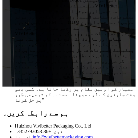
ایشورنس سسٹم اور ISO14001 انوائرمینٹل
مینجمنٹ سسٹم قائم کر رہے ہیں۔VIVIBetter نے
سائنسی اور موثر انتظام، اعلیٰ معیار کی
مصنوعات، مناسب قیمت، وقت کی پابندی اور موثر
سروس بشمول OEM اور ODM سروس کے ساتھ صارفین
سے اچھی شہرت حاصل کی ہے۔
VIVIBetter کی اہم مصنوعات میں بچوں کی ہر قسم کی
کتاب اور ساؤنڈ بک، ٹچ بک، پاپ اپ بک، غیر
معمولی کتاب، گریٹنگ کارڈ اور کچھ دیگر
پیکیجنگ مصنوعات شامل ہیں۔ہم صارفین سے پی ڈی
ایف یا اے آئی کے مطابق مصنوعات بناتے ہیں یا
اگر ضروری ہو تو ان کے لیے ڈیزائن کرتے ہیں۔
بین الاقوامی مارکیٹ ہماری اہم جنگ کا میدان
ہے. بیرون ملک سے کل کاروبار ہماری کمپنی کے
80% وینچر پر قابض ہے۔
ہمارا نصب العین ہے "کسٹمر ہمارا خدا ہے اور
معیار کو اولین مقام پر رکھا جاتا ہے۔ کسی بھی
وقت صارفین کے لیے سوچنا۔ مسئلہ کو ترجیحی طور
پر حل کرنا"
ہم سے رابطہ کریں۔
Huizhou Vivibetter Packaging Co., Ltd
فون: +86-13352793058
info@vivibetterpackaging.com
ای میل: